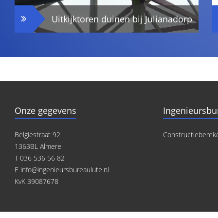
Uitkijktoren duinen bij Julianadorp
Onze gegevens
Ingenieursbu
Belgiestraat 92
Constructieberek
1363BL Almere
T 036 536 56 82
E
info@ingenieursbureaulute.nl
KvK 39087678